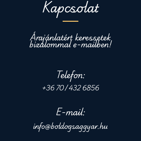
Kapcsolat
Árajánlatért keressetek
bizalommal e-mailben!
Telefon:
+36 70 / 432 6856
E-mail:
info@boldogsaggyar.hu