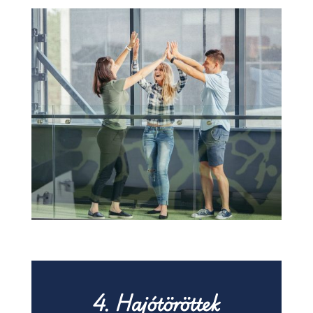
4.
Hajótöröttek