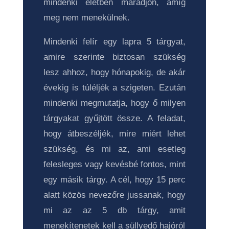
mindenki életben maradjon, amíg
meg nem menekülnek.
Mindenki felír egy lapra 5 tárgyat,
amire szerinte biztosan szükség
lesz ahhoz, hogy hónapokig, de akár
évekig is túléljék a szigeten. Ezután
mindenki megmutatja, hogy ő milyen
tárgyakat gyűjtött össze. A feladat,
hogy átbeszéljék, mire miért lehet
szükség, és mi az, ami esetleg
felesleges vagy kevésbé fontos, mint
egy másik tárgy. A cél, hogy 15 perc
alatt közös nevezőre jussanak, hogy
mi az az 5 db tárgy, amit
menekítenetek kell a süllyedő hajóról