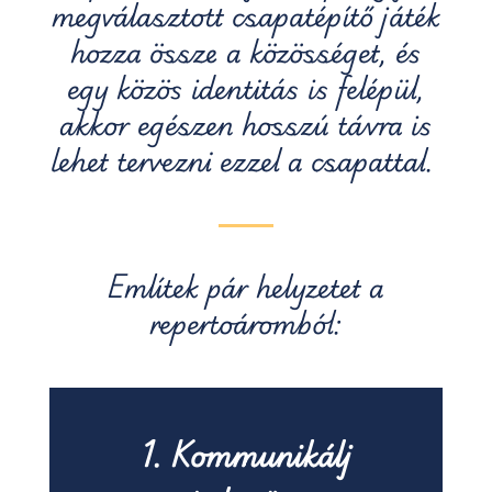
megválasztott csapatépítő játék
hozza össze a közösséget, és
egy közös identitás is felépül,
akkor egészen hosszú távra is
lehet tervezni ezzel a csapattal.
Említek pár helyzetet a
repertoáromból:
1. Kommunikálj