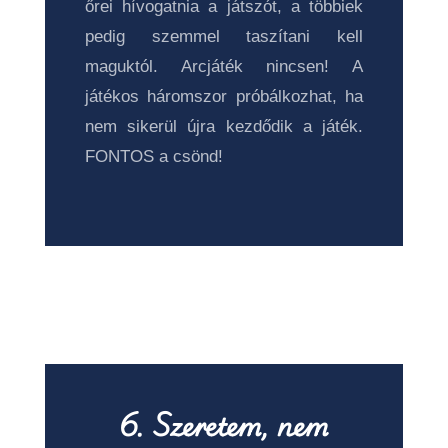
őrei hívogatnia a játszót, a többiek
pedig szemmel taszítani kell
maguktól. Arcjáték nincsen! A
játékos háromszor próbálkozhat, ha
nem sikerül újra kezdődik a játék.
FONTOS a csönd!
6. Szeretem, nem